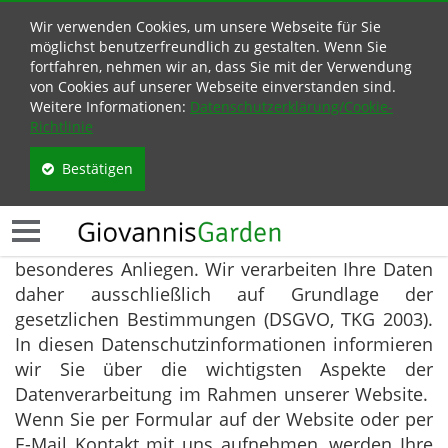
Wir verwenden Cookies, um unsere Webseite für Sie
möglichst benutzerfreundlich zu gestalten. Wenn Sie
fortfahren, nehmen wir an, dass Sie mit der Verwendung
von Cookies auf unserer Webseite einverstanden sind.
Weitere Informationen:
Datenschutzerklärung/Cookie-
Richtlinie
Datenschutz
Bestätigen
Allgemeines zum Datenschutz:
Der Schutz Ihrer persönlichen Daten ist uns ein
besonderes Anliegen. Wir verarbeiten Ihre Daten
daher ausschließlich auf Grundlage der
gesetzlichen Bestimmungen (DSGVO, TKG 2003).
In diesen Datenschutzinformationen informieren
wir Sie über die wichtigsten Aspekte der
Datenverarbeitung im Rahmen unserer Website.
Wenn Sie per Formular auf der Website oder per
E-Mail Kontakt mit uns aufnehmen, werden Ihre